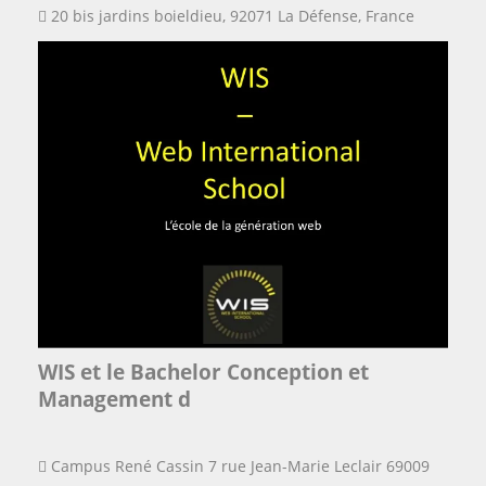
20 bis jardins boieldieu, 92071 La Défense, France
WIS et le Bachelor Conception et
Management d
Campus René Cassin 7 rue Jean-Marie Leclair 69009