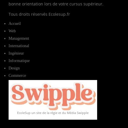
bonne orientation lors de votre cursus supérieur.
Tous droits réservés Ecolesup.fr
Accueil
Web
Management
International
Ingénieur
Informatique
Design
Commerce
EcoleSup un site de la régie et du Média Swipple