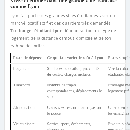
Vivre et étudier dans une grande ville française
comme Lyon
Lyon fait partie des grandes villes étudiantes, avec un
marché locatif actif et des quartiers très demandés.
Ton
budget étudiant Lyon
dépend surtout du type de
logement, de la distance campus-domicile et de ton
rythme de sorties.
Poste de dépense
Ce qui fait varier le coût à Lyon
Pistes simpl
Logement
Studio vs colocation, proximité
Vise la coloc
du centre, charges incluses
étudiante, él
Transports
Nombre de trajets,
Privilégie mé
correspondances, déplacements le
logement près
soir
Alimentation
Courses vs restauration, repas sur
Cuisine en lo
le pouce
les enseignes
Vie étudiante
Sorties, sport, événements,
Fixe un plaf
abonnements
une envelopp