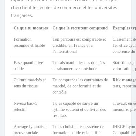
cherchent les écoles de commerce et les universités
françaises.
Ce que tu montres
Ce que le recruteur comprend
Exemples ty
Formation
Ton parcours est comparable et
Classement d
reconnue et lisible
crédible, en France et à
1er et 2e cyc
l’international
cohérence du
Base quantitative
Tu sais manipuler des données
Statistiques, 
solide
et raisonner avec méthode
valorisation, 
Culture marchés et
Tu comprends les contraintes de
Risk manag
sens du risque
marché, de conformité et de
tests, reporti
contrôle
Niveau bac+5
Tu es capable de suivre un
Travaux en é
sélectif
rythme soutenu et de livrer des
mémoire, prés
résultats
Ancrage lyonnais et
Tu as choisi un écosystème de
IHECF Lyon (
preuve sociale
formation solide et identifié
Comptabilité 