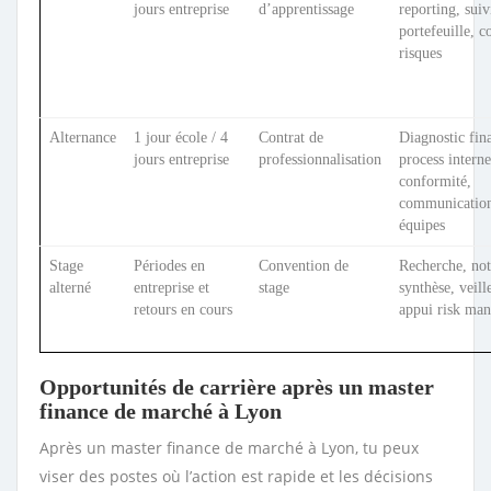
jours entreprise
d’apprentissage
reporting, suiv
portefeuille, c
risques
Alternance
1 jour école / 4
Contrat de
Diagnostic fina
jours entreprise
professionnalisation
process interne
conformité,
communication
équipes
Stage
Périodes en
Convention de
Recherche, not
alterné
entreprise et
stage
synthèse, veill
retours en cours
appui risk ma
Opportunités de carrière après un master
finance de marché à Lyon
Après un master finance de marché à Lyon, tu peux
viser des postes où l’action est rapide et les décisions