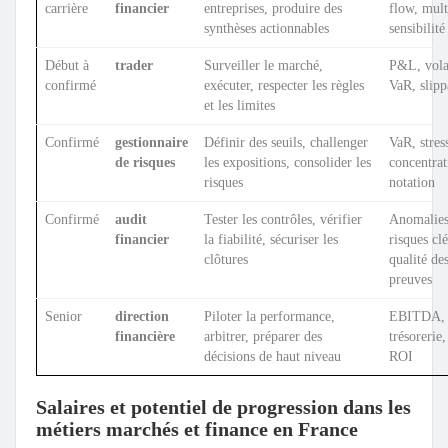
carrière
financier
entreprises, produire des
flow, mult
synthèses actionnables
sensibilité
Début à
trader
Surveiller le marché,
P&L, volat
confirmé
exécuter, respecter les règles
VaR, slip
et les limites
Confirmé
gestionnaire
Définir des seuils, challenger
VaR, stress
de risques
les expositions, consolider les
concentrat
risques
notation
Confirmé
audit
Tester les contrôles, vérifier
Anomalies
financier
la fiabilité, sécuriser les
risques clé
clôtures
qualité de
preuves
Senior
direction
Piloter la performance,
EBITDA,
financière
arbitrer, préparer des
trésorerie
décisions de haut niveau
ROI
Salaires et potentiel de progression dans les
métiers marchés et finance en France