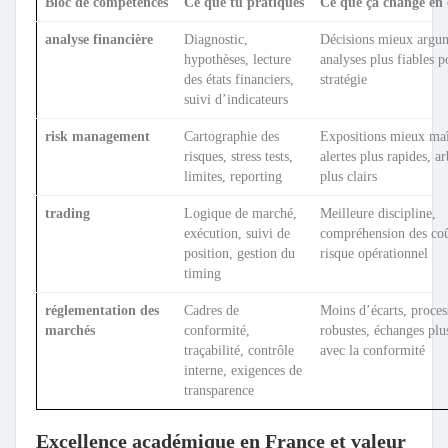
Bloc de compétences
Ce que tu pratiques
Ce que ça change en 
analyse financière
Diagnostic,
Décisions mieux argu
hypothèses, lecture
analyses plus fiables p
des états financiers,
stratégie
suivi d’indicateurs
risk management
Cartographie des
Expositions mieux maî
risques, stress tests,
alertes plus rapides, ar
limites, reporting
plus clairs
trading
Logique de marché,
Meilleure discipline,
exécution, suivi de
compréhension des coû
position, gestion du
risque opérationnel
timing
réglementation des
Cadres de
Moins d’écarts, proces
marchés
conformité,
robustes, échanges plu
traçabilité, contrôle
avec la conformité
interne, exigences de
transparence
Excellence académique en France et valeur