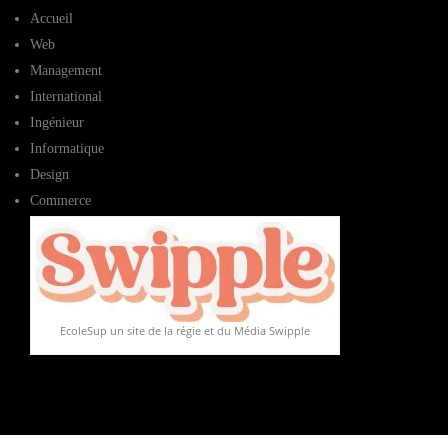
Accueil
Web
Management
International
Ingénieur
Informatique
Design
Commerce
EcoleSup un site de la régie et du Média Swipple