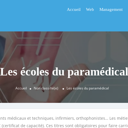
Accueil
Web
Management
Les écoles du paramédica
Accueil
Non classifié(e)
Les écoles du paramédical
tants médicaux et techniques, infirmiers, orthophonistes… Les méti
(certificat de capacité). Ces titres sont obligatoires pour faire car