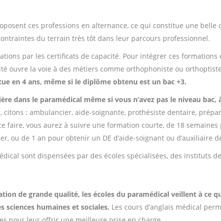
oposent ces professions en alternance, ce qui constitue une belle 
t contraintes du terrain très tôt dans leur parcours professionnel.
tions par les certificats de capacité. Pour intégrer ces formations 
cité ouvre la voie à des métiers comme orthophoniste ou orthoptist
tue en 4 ans, même si le diplôme obtenu est un bac +3.
rière dans le paramédical même si vous n’avez pas le niveau bac, à
 citons : ambulancier, aide-soignante, prothésiste dentaire, prépa
e faire, vous aurez à suivre une formation courte, de 18 semaines p
r, ou de 1 an pour obtenir un DE d’aide-soignant ou d’auxiliaire d
ical sont dispensées par des écoles spécialisées, des instituts de
tion de grande qualité, les écoles du paramédical veillent à ce 
es sciences humaines et sociales.
Les cours d’anglais médical perm
 pour leur offrir une meilleure prise en charge.