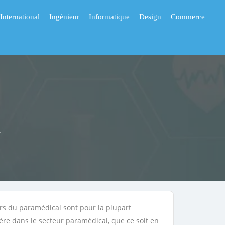
International
Ingénieur
Informatique
Design
Commerce
l
ers du paramédical sont pour la plupart
rière dans le secteur paramédical, que ce soit en