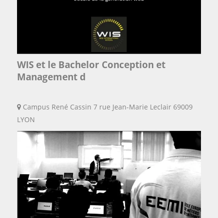
WIS et le Bachelor Conception et
Management d
Campus René Cassin 7 rue Jean-Marie Leclair 69009
LYON