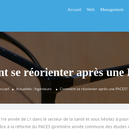
Accueil
Web
Management
 se réorienter après un
ccueil
Actualités : Ingénieurs
Comment se réorienter après une PACES?
1re année de L1 dans le secteur de la santé et vous hésitez à poursu
 grâce à la réforme du PACES (première année commune des études de 