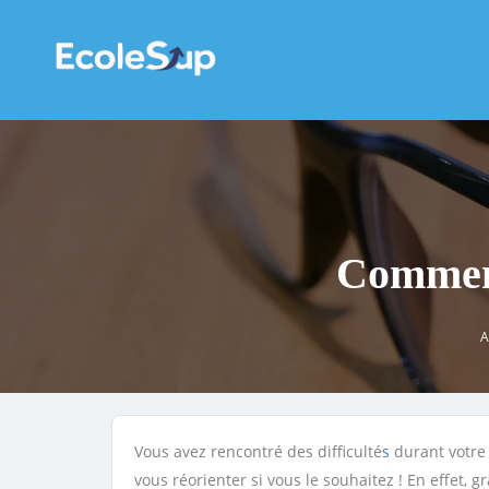
Comment
A
Vous avez rencontré des difficulté
s
durant votre 
vous réorienter si vous le souhaitez ! En effet,