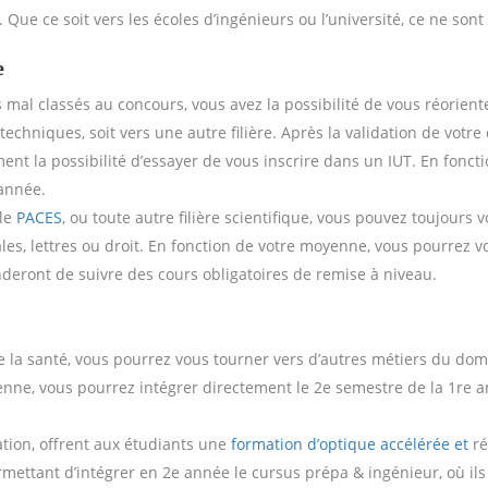
 Que ce soit vers les écoles d’ingénieurs ou l’université, ce ne son
e
s mal classés au concours, vous avez la possibilité de vous réorien
 techniques, soit vers une autre filière. Après la validation de votr
 la possibilité d’essayer de vous inscrire dans un IUT. En fonctio
 année.
 le
PACES
, ou toute autre filière scientifique, vous pouvez toujours 
ales, lettres ou droit. En fonction de votre moyenne, vous pourrez
eront de suivre des cours obligatoires de remise à niveau.
 la santé, vous pourrez vous tourner vers d’autres métiers du domai
ne, vous pourrez intégrer directement le 2e semestre de la 1re a
ration, offrent aux étudiants une
formation d’optique accélérée et
ré
ttant d’intégrer en 2e année le cursus prépa & ingénieur, où ils r