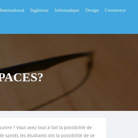
International
Ingénieur
Informatique
Design
Commerce
e PACES?
ivre ? Vous avez tout à fait la possibilité de
santé), les étudiants ont la possibilité de se