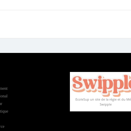
ment
ional
EcoleSup un site de la régie et du M
ur
Swipple
tique
ce