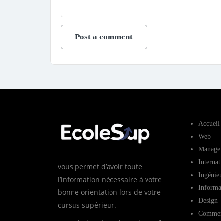
Accueil
Web
Manage
Internat
vous permet d’avoir toute
Ingénie
l’information nécessaire à votre
Informa
bonne orientation lors de votre
Design
cursus supérieur.
Commer