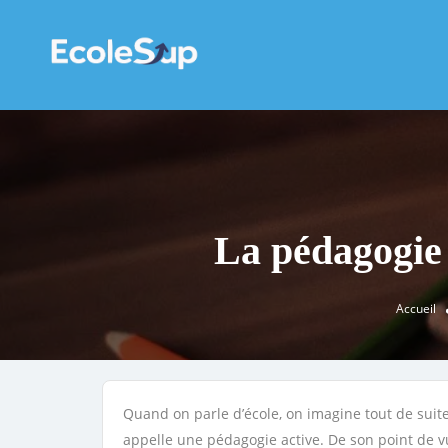
La pédagogie 
Accueil
Quand on parle d’école, on imagine tout de suite
appelle une pédagogie active. De son point de v