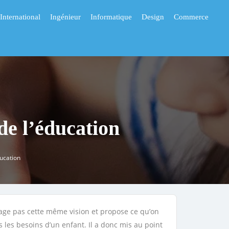
International
Ingénieur
Informatique
Design
Commerce
de l’éducation
ducation
rtage pas cette même vision et propose ce qu’on
s les besoins d’un enfant. Il a donc mis au point