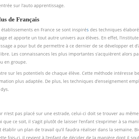
ntrée sur l’auto apprentissage.
lus de Français
établissements en France se sont inspiré
s
des techniques élaborées
e et apporte un tout autre univers aux élèves. En effet, l’institute
issage a pour but de permettre à ce dernier de se développer et d’
libre.
Les connaissances les plus importantes s’acquièrent alors p
ou en groupe.
ntre sur les potentiels de chaque élève. Cette méthode intéresse bea
ormation plus adaptée. De plus, les techniques d’enseignement em
 dys.
ur n’est pas placé sur une estrade, celui-ci doit se trouver au même
i que ce soit, il s’agit plutôt de laisser l’enfant s’exprimer à sa m
vent établir un plan de travail qu’il faudra réaliser dans la semaine
fois-ci, il revient à l’enfant de décider de la manière dont il sou