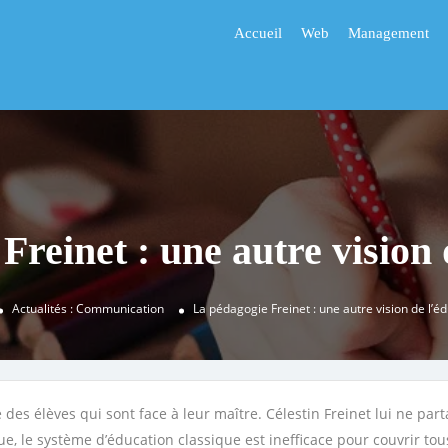
Accueil
Web
Management
Freinet : une autre vision 
Actualités : Communication
La pédagogie Freinet : une autre vision de l’é
 des élèves qui sont face à leur maître. Célestin Freinet lui ne pa
ue, le système d’éducation
classique est inefficace pour couvrir tou